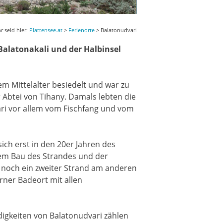
hr seid hier:
Plattensee.at
>
Ferienorte
> Balatonudvari
Balatonakali und der Halbinsel
em Mittelalter besiedelt und war zu
er Abtei von Tihany. Damals lebten die
ri vor allem vom Fischfang und vom
ich erst in den 20er Jahren des
em Bau des Strandes und der
 noch ein zweiter Strand am anderen
rner Badeort mit allen
igkeiten von Balatonudvari zählen