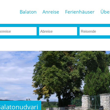
Balaton
Anreise
Ferienhäuser
Übe
alatonudvari