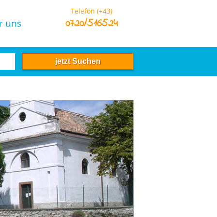
Telefon (+43)
0720/516524
r uns