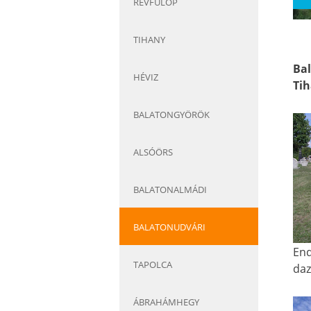
RÉVFÜLÖP
TIHANY
Bal
HÉVIZ
Tih
BALATONGYÖRÖK
ALSÓÖRS
BALATONALMÁDI
BALATONUDVÁRI
End
TAPOLCA
daz
ÁBRAHÁMHEGY