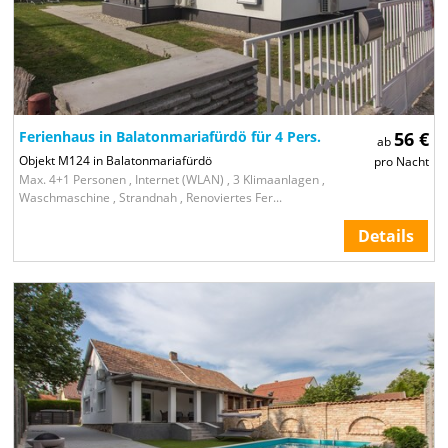
Ferienhaus in Balatonmariafürdö für 4 Pers.
56 €
ab
Objekt M124 in Balatonmariafürdö
pro Nacht
Max. 4+1 Personen , Internet (WLAN) , 3 Klimaanlagen ,
Waschmaschine , Strandnah , Renoviertes Fer...
Details