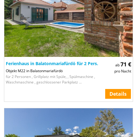
3
3
7
8
14
21
76
Ferienhaus in Balatonmariafürdö für 2 Pers.
71 €
ab
Objekt M22 in Balatonmariafürdö
pro Nacht
für 2 Personen , Grillplatz mit Spüle, , Spülmaschine ,
Waschmaschine , geschlossener Parkplatz ...
Details