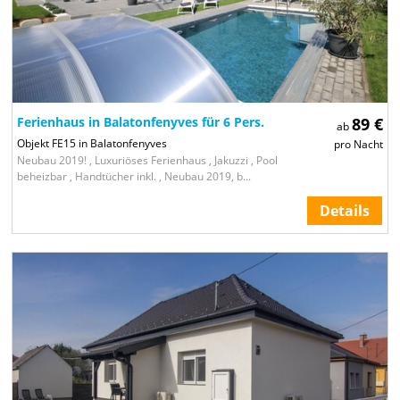
Ferienhaus in Balatonfenyves für 6 Pers.
89 €
ab
Objekt FE15 in Balatonfenyves
pro Nacht
Neubau 2019! , Luxuriöses Ferienhaus , Jakuzzi , Pool
beheizbar , Handtücher inkl. , Neubau 2019, b...
Details