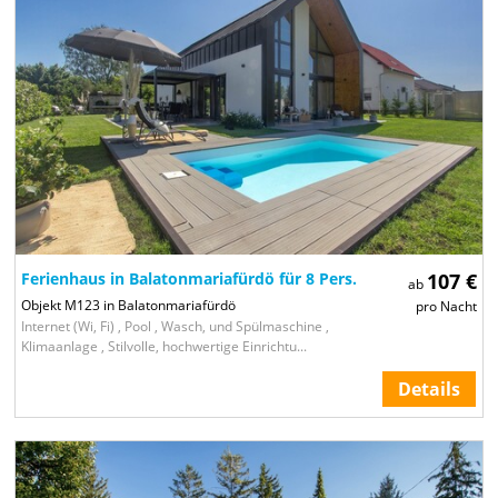
Ferienhaus in Balatonmariafürdö für 8 Pers.
107 €
ab
Objekt M123 in Balatonmariafürdö
pro Nacht
Internet (Wi, Fi) , Pool , Wasch, und Spülmaschine ,
Klimaanlage , Stilvolle, hochwertige Einrichtu...
Details