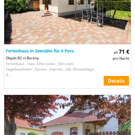
Ferienhaus in Seenähe für 4 Pers.
71 €
ab
Objekt B2 in Bereny
pro Nacht
Ferienhaus , max. 4 Personen , 50m zum
Segelboothafen , Garten , Internet , inkl. Klimaanlage,
d...
Details