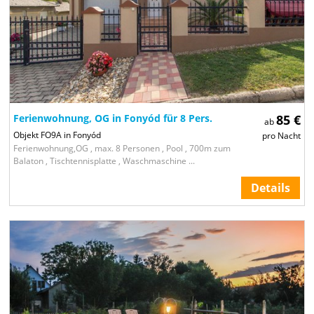
Ferienwohnung, OG in Fonyód für 8 Pers.
85 €
ab
Objekt FO9A in Fonyód
pro Nacht
Ferienwohnung,OG , max. 8 Personen , Pool , 700m zum
Balaton , Tischtennisplatte , Waschmaschine ...
Details