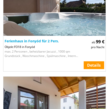
Ferienhaus in Fonyód für 2 Pers.
99 €
ab
Objekt FO18 in Fonyód
pro Nacht
max. 2 Personen , beheizbarer Jacuzzi , 1000 qm
Grundstück , Waschmaschine , Spülmaschine , Intern...
Details