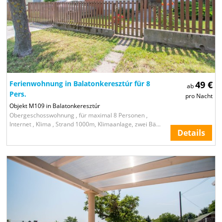
Ferienwohnung in Balatonkeresztúr für 8
49 €
ab
Pers.
pro Nacht
Objekt M109 in Balatonkeresztúr
Obergeschosswohnung , für maximal 8 Personen ,
Internet , Klima , Strand 1000m, Klimaanlage, zwei Bä...
Details