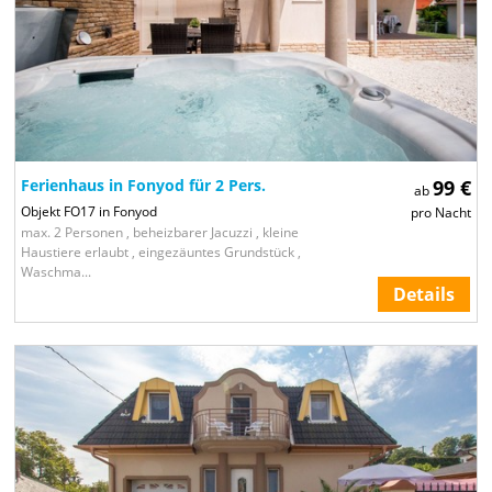
Ferienhaus in Fonyod für 2 Pers.
99 €
ab
Objekt FO17 in Fonyod
pro Nacht
max. 2 Personen , beheizbarer Jacuzzi , kleine
Haustiere erlaubt , eingezäuntes Grundstück ,
Waschma...
Details