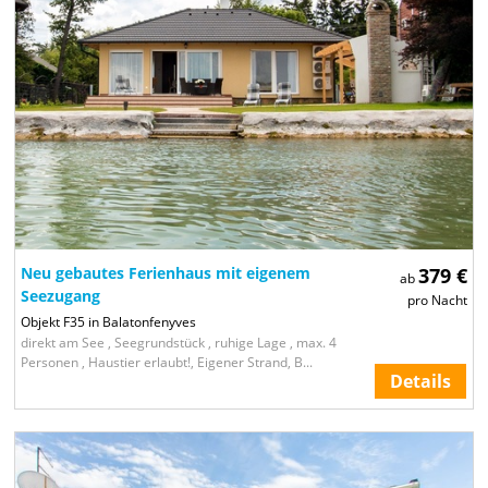
Neu gebautes Ferienhaus mit eigenem
379 €
ab
Seezugang
pro Nacht
Objekt F35 in Balatonfenyves
direkt am See , Seegrundstück , ruhige Lage , max. 4
Personen , Haustier erlaubt!, Eigener Strand, B...
Details