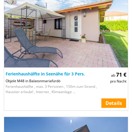
Ferienhaushälfte in Seenähe für 3 Pers.
71 €
ab
Objekt M48 in Balatonmariafürdö
pro Nacht
Ferienhaushälfte , max. 3 Personen , 150m zum Strand ,
Haustier erlaubt! , Internet , Klimaanlage ...
Details