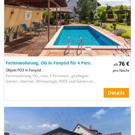
Ferienwohnung, OG in Fonyód für 4 Pers.
76 €
ab
Objekt FO3 in Fonyód
pro Nacht
Ferienwohnung OG , max. 4 Personen , gepflegter
Garten , Internet , Klimaanlage, POOL und Garten ex...
Details