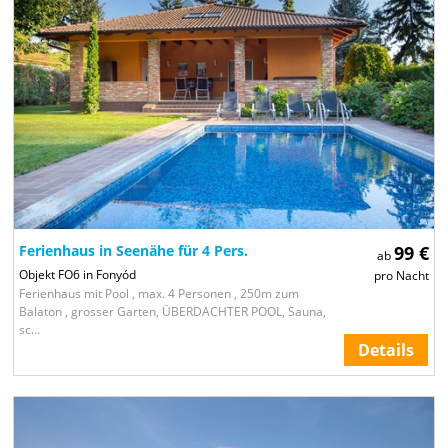
Ferienhaus in Seenähe für 4 Pers.
99 €
ab
Objekt FO6 in Fonyód
pro Nacht
Ferienhaus mit Pool , max. 4 Personen , 250m zum
Balaton , grosser Garten, ÜBERDACHTER POOL, Sauna,
sc...
Details