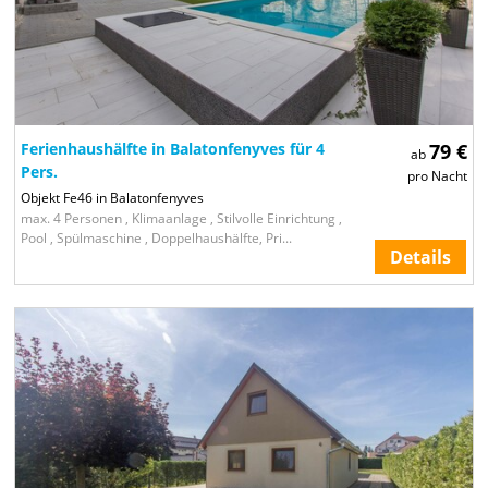
Ferienhaushälfte in Balatonfenyves für 4
79 €
ab
Pers.
pro Nacht
Objekt Fe46 in Balatonfenyves
max. 4 Personen , Klimaanlage , Stilvolle Einrichtung ,
Pool , Spülmaschine , Doppelhaushälfte, Pri...
Details