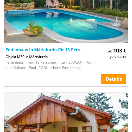
Ferienhaus in Máriafürdö für 13 Pers.
103 €
ab
Objekt M30 in Máriafürdö
pro Nacht
Ferienhaus , max. 13 Personen , Internet WLAN , 700m
zum Balaton , Pool , POOL, schöne Einrichtung,...
Details