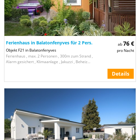
Ferienhaus in Balatonfenyves für 2 Pers.
76 €
ab
Objekt F21 in Balatonfenyves
pro Nacht
Ferienhaus , max. 2 Personen , 300m zum Strand ,
Alarm gesichert , Klimaanlage , Jakuzzi , Beheiz...
Details