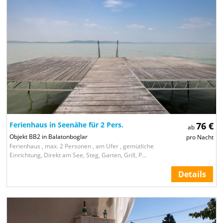
Ferienhaus in Seenähe für 2 Pers.
76 €
ab
Objekt BB2 in Balatonboglar
pro Nacht
Ferienhaus , max. 2 Personen , am Ufer , gemütliche
Einrichtung, Direkt am See, Steg, Garten, Grill, P...
Details