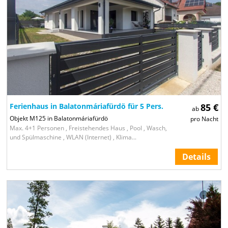
Ferienhaus in Balatonmáriafürdö für 5 Pers.
85 €
ab
Objekt M125 in Balatonmáriafürdö
pro Nacht
Max. 4+1 Personen , Freistehendes Haus , Pool , Wasch,
und Spülmaschine , WLAN (Internet) , Klima...
Details