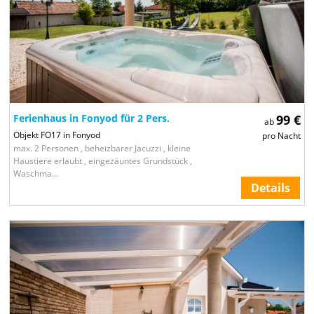
Ferienhaus in Fonyod für 2 Pers.
99 €
ab
Objekt FO17 in Fonyod
pro Nacht
max. 2 Personen , beheizbarer Jacuzzi , kleine
Haustiere erlaubt , eingezäuntes Grundstück ,
Waschma...
Details