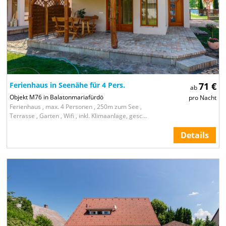
Ferienhaus in Seenähe für 4 Pers.
71 €
ab
Objekt M76 in Balatonmariafürdö
pro Nacht
Ferienhaus , max. 4 Personen , 250m zum See ,
Terrasse , Garten , Wifi , inkl. Klimaanlage, gesc...
Details