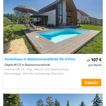
Ferienhaus in Balatonmariafürdö für 8 Pers.
107 €
ab
Objekt M123 in Balatonmariafürdö
pro Nacht
Internet (Wi, Fi) , Pool , Wasch, und Spülmaschine ,
Klimaanlage , Stilvolle, hochwertige Einrichtu...
Details