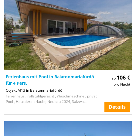
Ferienhaus mit Pool in Balatonmariafürdö
106 €
ab
für 4 Pers.
pro Nacht
Objekt M13 in Balatonmariafürdö
Ferienhaus , rollstuhlgerecht , Waschmaschine , privat
Pool , Haustiere erlaubt, Neubau 2024, Salzwa...
Details