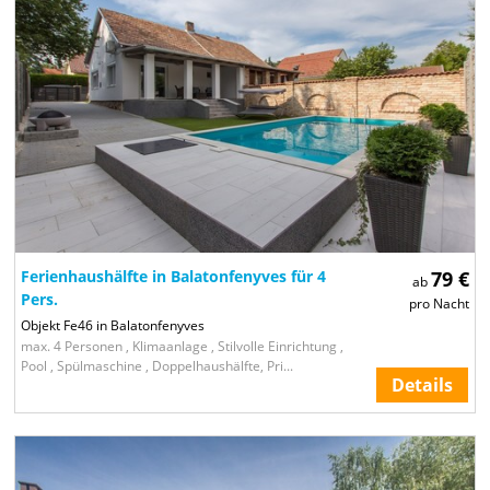
Ferienhaushälfte in Balatonfenyves für 4
79 €
ab
Pers.
pro Nacht
Objekt Fe46 in Balatonfenyves
max. 4 Personen , Klimaanlage , Stilvolle Einrichtung ,
Pool , Spülmaschine , Doppelhaushälfte, Pri...
Details