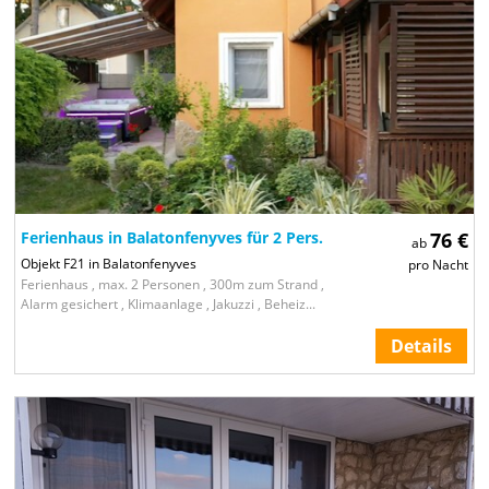
Ferienhaus in Balatonfenyves für 2 Pers.
76 €
ab
Objekt F21 in Balatonfenyves
pro Nacht
Ferienhaus , max. 2 Personen , 300m zum Strand ,
Alarm gesichert , Klimaanlage , Jakuzzi , Beheiz...
Details