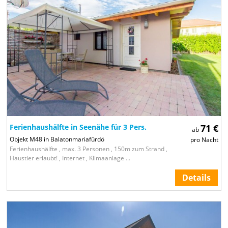
Ferienhaushälfte in Seenähe für 3 Pers.
71 €
ab
Objekt M48 in Balatonmariafürdö
pro Nacht
Ferienhaushälfte , max. 3 Personen , 150m zum Strand ,
Haustier erlaubt! , Internet , Klimaanlage ...
Details