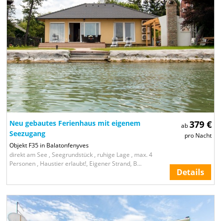
Neu gebautes Ferienhaus mit eigenem
379 €
ab
Seezugang
pro Nacht
Objekt F35 in Balatonfenyves
direkt am See , Seegrundstück , ruhige Lage , max. 4
Personen , Haustier erlaubt!, Eigener Strand, B...
Details