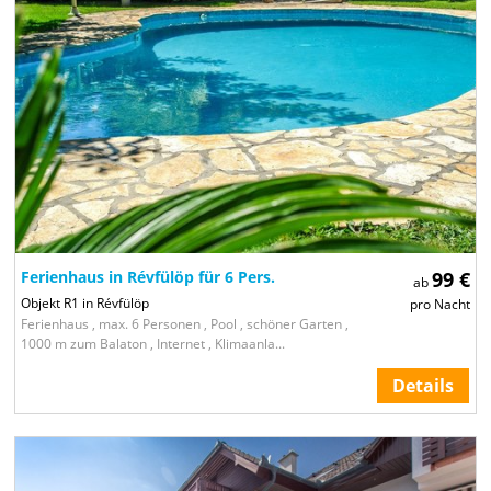
Ferienhaus in Révfülöp für 6 Pers.
99 €
ab
Objekt R1 in Révfülöp
pro Nacht
Ferienhaus , max. 6 Personen , Pool , schöner Garten ,
1000 m zum Balaton , Internet , Klimaanla...
Details