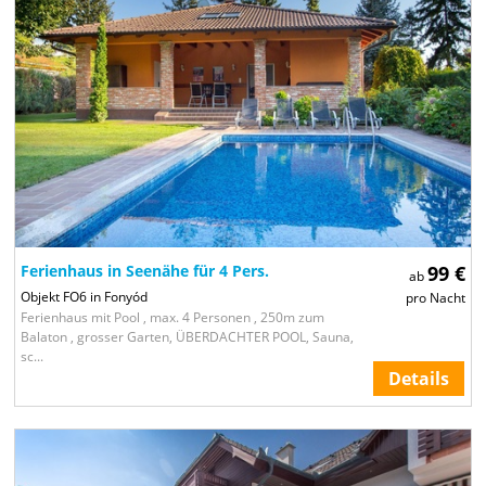
Ferienhaus in Seenähe für 4 Pers.
99 €
ab
Objekt FO6 in Fonyód
pro Nacht
Ferienhaus mit Pool , max. 4 Personen , 250m zum
Balaton , grosser Garten, ÜBERDACHTER POOL, Sauna,
sc...
Details