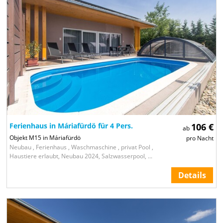
Ferienhaus in Máriafürdö für 4 Pers.
106 €
ab
Objekt M15 in Máriafürdö
pro Nacht
Neubau , Ferienhaus , Waschmaschine , privat Pool ,
Haustiere erlaubt, Neubau 2024, Salzwasserpool, ...
Details