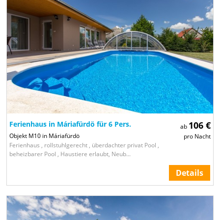
Ferienhaus in Máriafürdö für 6 Pers.
106 €
ab
Objekt M10 in Máriafürdö
pro Nacht
Ferienhaus , rollstuhlgerecht , überdachter privat Pool ,
beheizbarer Pool , Haustiere erlaubt, Neub...
Details