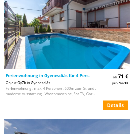
Ferienwohnung in Gyenesdiás für 4 Pers.
71 €
ab
Objekt Gy7b in Gyenesdiás
pro Nacht
Ferienwohnung , max. 4 Personen , 600m zum Strand ,
moderne Ausstattung , Waschmaschine, Sat-TV, Gar...
Details