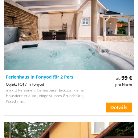
Ferienhaus in Fonyod für 2 Pers.
99 €
ab
Objekt FO17 in Fonyod
pro Nacht
max. 2 Personen , beheizbarer Jacuzzi , kleine
Haustiere erlaubt , eingezäuntes Grundstück ,
Waschma...
Details