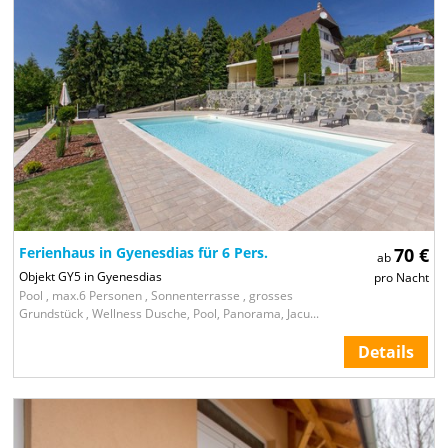
Ferienhaus in Gyenesdias für 6 Pers.
70 €
ab
Objekt GY5 in Gyenesdias
pro Nacht
Pool , max.6 Personen , Sonnenterrasse , grosses
Grundstück , Wellness Dusche, Pool, Panorama, Jacu...
Details