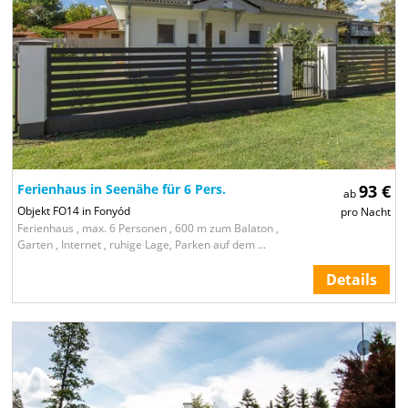
6
7
Ferienhaus in Seenähe für 6 Pers.
93 €
ab
Objekt FO14 in Fonyód
pro Nacht
Ferienhaus , max. 6 Personen , 600 m zum Balaton ,
Garten , Internet , ruhige Lage, Parken auf dem ...
Details