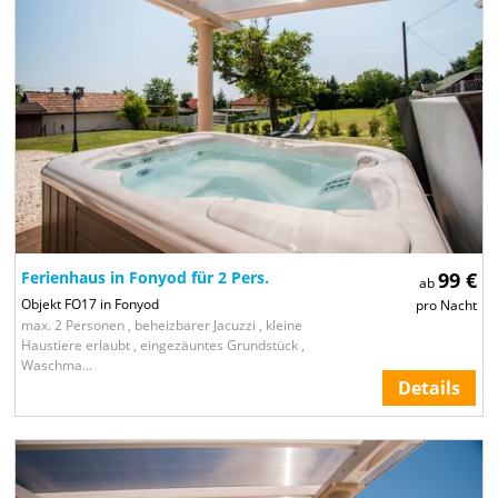
Ferienhaus in Fonyod für 2 Pers.
99 €
ab
Objekt FO17 in Fonyod
pro Nacht
max. 2 Personen , beheizbarer Jacuzzi , kleine
Haustiere erlaubt , eingezäuntes Grundstück ,
Waschma...
Details