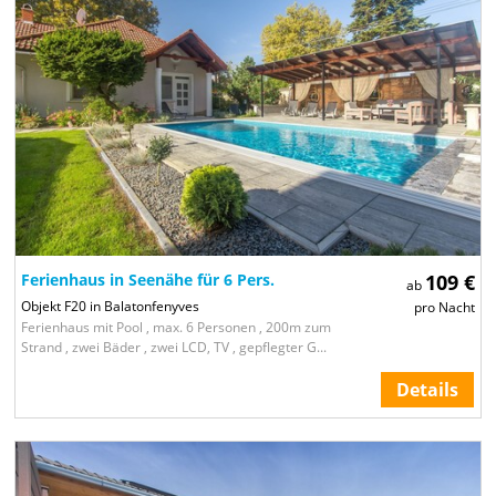
Ferienhaus in Seenähe für 6 Pers.
109 €
ab
Objekt F20 in Balatonfenyves
pro Nacht
Ferienhaus mit Pool , max. 6 Personen , 200m zum
Strand , zwei Bäder , zwei LCD, TV , gepflegter G...
Details