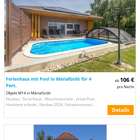
Ferienhaus mit Pool in Máriafürdö für 4
106 €
ab
Pers.
pro Nacht
Objekt M14 in Máriafürdö
Neubau , Ferienhaus , Waschmaschine , privat Pool ,
Haustiere erlaubt , Neubau 2024, Salzwasserpool...
Details