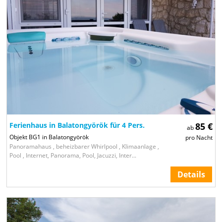
Ferienhaus in Balatongyörök für 4 Pers.
85 €
ab
Objekt BG1 in Balatongyörök
pro Nacht
Panoramahaus , beheizbarer Whirlpool , Klimaanlage ,
Pool , Internet, Panorama, Pool, Jacuzzi, Inter...
Details