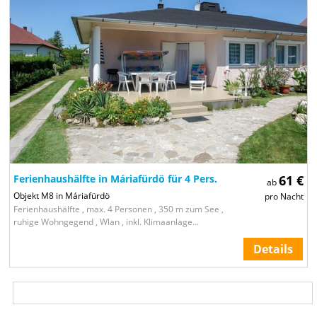
Ferienhaushälfte in Máriafürdö für 4 Pers.
61 €
ab
Objekt M8 in Máriafürdö
pro Nacht
Ferienhaushälfte , max. 4 Personen , 350 m zum See ,
ruhige Wohngegend , Wlan , inkl. Klimaanlage...
Details