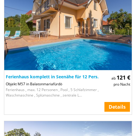
Ferienhaus komplett in Seenähe für 12 Pers.
121 €
ab
Objekt M57 in Balatonmariafürdö
pro Nacht
Ferienhaus , max. 12 Personen , Pool , 5 Schlafzimmer ,
Waschmaschine , Splümaschine , zentrale L...
Details