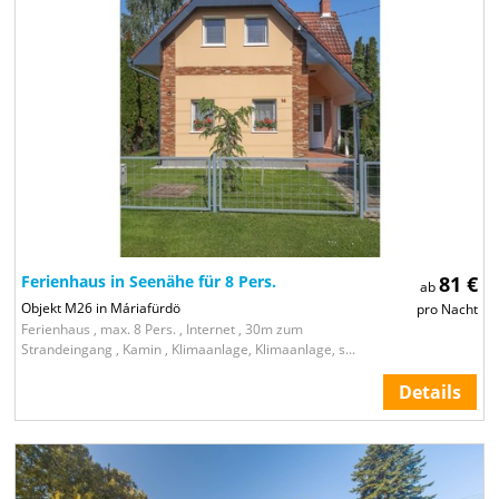
Ferienhaus in Seenähe für 8 Pers.
81 €
ab
Objekt M26 in Máriafürdö
pro Nacht
Ferienhaus , max. 8 Pers. , Internet , 30m zum
Strandeingang , Kamin , Klimaanlage, Klimaanlage, s...
Details