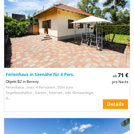
Ferienhaus in Seenähe für 4 Pers.
71 €
ab
Objekt B2 in Bereny
pro Nacht
Ferienhaus , max. 4 Personen , 50m zum
Segelboothafen , Garten , Internet , inkl. Klimaanlage,
d...
Details