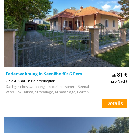
Ferienwohnung in Seenähe für 6 Pers.
81 €
ab
Objekt BB8C in Balatonboglar
pro Nacht
Dachgeschosswohnung , max. 6 Personen , Seenah ,
Wlan , inkl. Klima, Strandlage, Klimaanlage, Garten...
Details