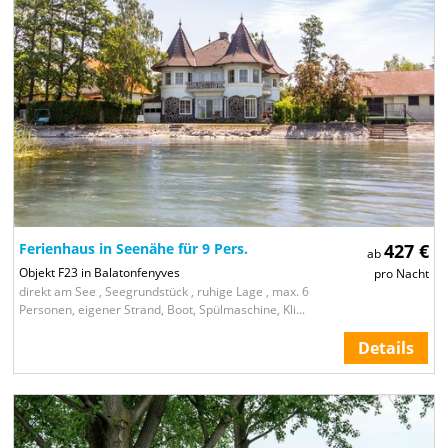
Ferienhaus in Seenähe für 9 Pers.
427 €
ab
Objekt F23 in Balatonfenyves
pro Nacht
direkt am See , Seegrundstück , ruhige Lage , max. 6
Personen, eigener Strand, Boot, Spülmaschine, Kli...
Details