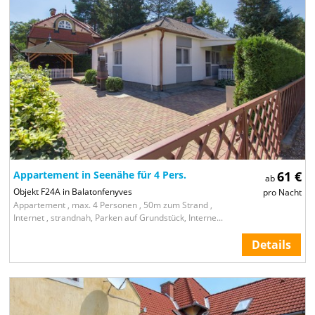
Appartement in Seenähe für 4 Pers.
61 €
ab
Objekt F24A in Balatonfenyves
pro Nacht
Appartement , max. 4 Personen , 50m zum Strand ,
Internet , strandnah, Parken auf Grundstück, Interne...
Details