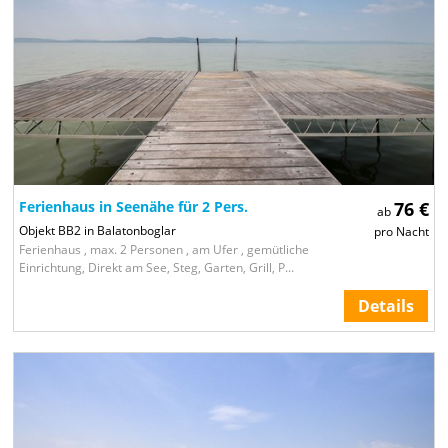
2
4
Ferienhaus in Seenähe für 2 Pers.
76 €
ab
Objekt BB2 in Balatonboglar
pro Nacht
Ferienhaus , max. 2 Personen , am Ufer , gemütliche
Einrichtung, Direkt am See, Steg, Garten, Grill, P...
Details