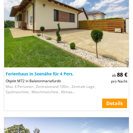
Ferienhaus in Seenähe für 4 Pers.
88 €
ab
Objekt M72 in Balatonmariafürdö
pro Nacht
Max. 4 Personen , Zentralstrand 100m , Zentrale Lage ,
Spülmaschine , Waschmaschine , Klimaa...
Details