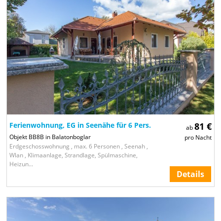
Ferienwohnung, EG in Seenähe für 6 Pers.
81 €
ab
Objekt BB8B in Balatonboglar
pro Nacht
Erdgeschosswohnung , max. 6 Personen , Seenah ,
Wlan , Klimaanlage, Strandlage, Spülmaschine,
Heizun...
Details