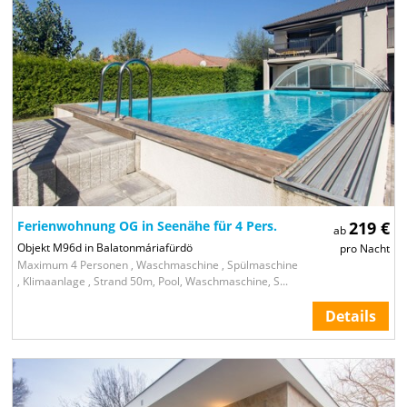
Ferienwohnung OG in Seenähe für 4 Pers.
219 €
ab
Objekt M96d in Balatonmáriafürdö
pro Nacht
Maximum 4 Personen , Waschmaschine , Spülmaschine
, Klimaanlage , Strand 50m, Pool, Waschmaschine, S...
Details