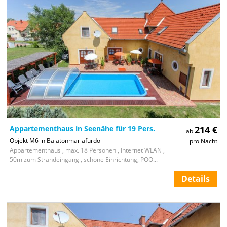
Appartementhaus in Seenähe für 19 Pers.
214 €
ab
Objekt M6 in Balatonmariafürdö
pro Nacht
Appartementhaus , max. 18 Personen , Internet WLAN ,
50m zum Strandeingang , schöne Einrichtung, POO...
Details