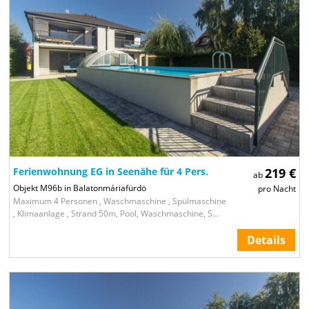
Ferienwohnung EG in Seenähe für 4 Pers.
219 €
ab
Objekt M96b in Balatonmáriafürdö
pro Nacht
Maximum 4 Personen , Waschmaschine , Spülmaschine
, Klimaanlage , Strand 50m, Pool, Waschmaschine, S...
Details