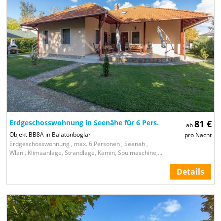
Erdgeschosswohnung in Seenähe für 6 Pers.
81 €
ab
Objekt BB8A in Balatonboglar
pro Nacht
Erdgeschosswohnung , max. 6 Personen , Seenah ,
Wlan , Klimaanlage, Strandlage, Kamin, Spülmaschine,...
Details