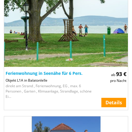
Ferienwohnung in Seenähe für 6 Pers.
93 €
ab
Objekt L1A in Balatonlelle
pro Nacht
direkt am Strand , Ferienwohnung, EG , max. 6
Personen , Garten , Klimaanlage, Strandlage, schöne
Ei...
Details