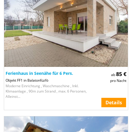
Ferienhaus in Seenähe für 6 Pers.
85 €
ab
Objekt FF1 in Balatonfüzfö
pro Nacht
Moderne Einrichtung , Waschmaschine , Inkl.
Klimaanlage , 90m zum Strand , max. 6 Personen,
Alleinst...
Details