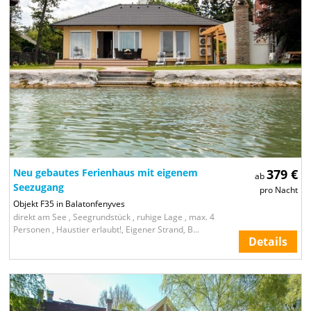
Neu gebautes Ferienhaus mit eigenem
379 €
ab
Seezugang
pro Nacht
Objekt F35 in Balatonfenyves
direkt am See , Seegrundstück , ruhige Lage , max. 4
Personen , Haustier erlaubt!, Eigener Strand, B...
Details