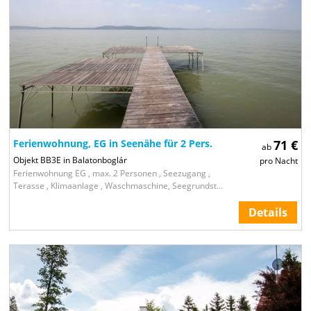
Ferienwohnung, EG in Seenähe für 2 Pers.
71 €
ab
Objekt BB3E in Balatonboglár
pro Nacht
Ferienwohnung EG , max. 2 Personen , Seezugang ,
Terasse , Klimaanlage , Waschmaschine, Seegrundst...
Details