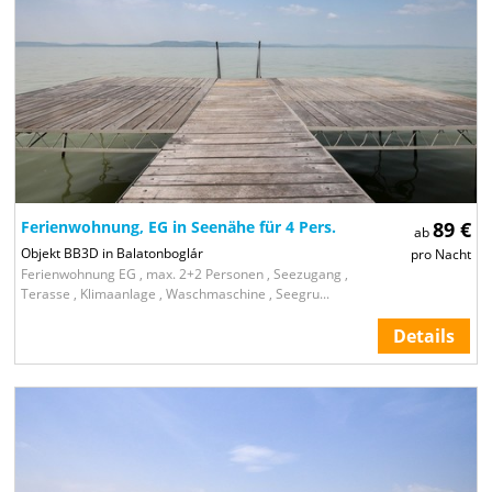
Ferienwohnung, EG in Seenähe für 4 Pers.
89 €
ab
Objekt BB3D in Balatonboglár
pro Nacht
Ferienwohnung EG , max. 2+2 Personen , Seezugang ,
Terasse , Klimaanlage , Waschmaschine , Seegru...
Details