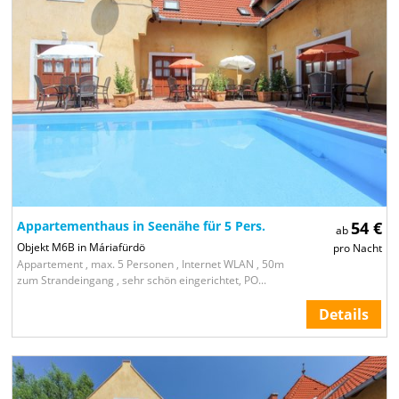
Appartementhaus in Seenähe für 5 Pers.
54 €
ab
Objekt M6B in Máriafürdö
pro Nacht
Appartement , max. 5 Personen , Internet WLAN , 50m
zum Strandeingang , sehr schön eingerichtet, PO...
Details