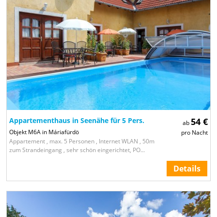
Appartementhaus in Seenähe für 5 Pers.
54 €
ab
Objekt M6A in Máriafürdö
pro Nacht
Appartement , max. 5 Personen , Internet WLAN , 50m
zum Strandeingang , sehr schön eingerichtet, PO...
Details