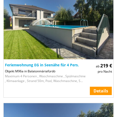
Ferienwohnung EG in Seenähe für 4 Pers.
219 €
ab
Objekt M96a in Balatonmáriafürdö
pro Nacht
Maximum 4 Personen , Waschmaschine , Spülmaschine
, Klimaanlage , Strand 50m, Pool, Waschmaschine, S...
Details