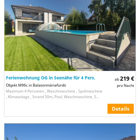
Ferienwohnung OG in Seenähe für 4 Pers.
219 €
ab
Objekt M96c in Balatonmáriafürdö
pro Nacht
Maximum 4 Personen , Waschmaschine , Spülmaschine
, Klimaanlage , Strand 50m, Pool, Waschmaschine, S...
Details