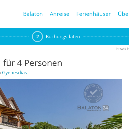
Balaton
Anreise
Ferienhäuser
Übe
2
Buchungsdaten
Ihr seid 
 für 4 Personen
n
Gyenesdias