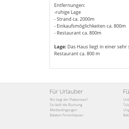
Entfernungen:
-ruhige Lage
- Strand ca. 2000m
- Einkaufsmöglichkeiten ca. 800m
- Restaurant ca. 800m
Lage:
Das Haus liegt in einer sehr
Restaurant ca. 800 m
Für Urlauber
Fü
Wo liegt der Plattensee?
Unt
So läuft die Buchung
Tul
Mietbedingungen
Ung
Balaton Ferienhäuser
Bal