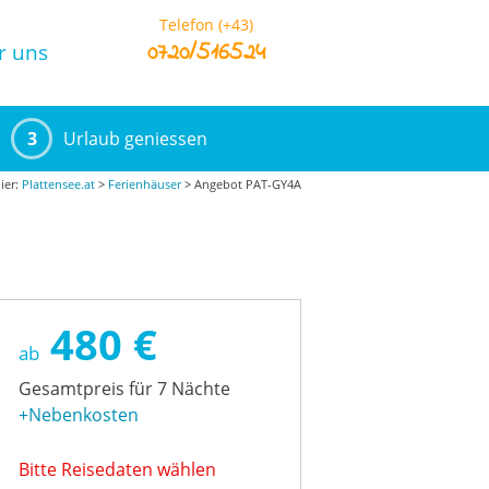
Telefon (+43)
0720/516524
r uns
3
Urlaub geniessen
hier:
Plattensee.at
>
Ferienhäuser
> Angebot PAT-GY4A
480 €
ab
Gesamtpreis für 7 Nächte
+Nebenkosten
Bitte Reisedaten wählen